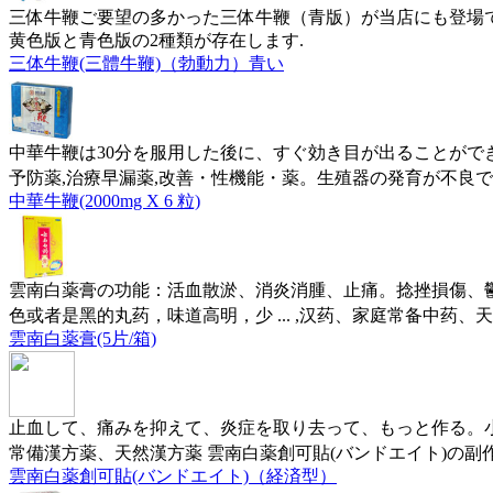
三体牛鞭ご要望の多かった三体牛鞭（青版）が当店にも登場
黄色版と青色版の2種類が存在します.
三体牛鞭(三體牛鞭)（勃動力）青い
中華牛鞭は30分を服用した後に、すぐ効き目が出ることがで
予防薬,治療早漏薬,改善・性機能・薬。生殖器の発育が不良
中華牛鞭(2000mg X 6 粒)
雲南白薬膏の功能：活血散淤、消炎消腫、止痛。捻挫損傷、鬱
色或者是黑的丸药，味道高明，少 ... ,汉药、家庭常备中药、
雲南白薬膏(5片/箱)
止血して、痛みを抑えて、炎症を取り去って、もっと作る。小
常備漢方薬、天然漢方薬 雲南白薬創可貼(バンドエイト)の副
雲南白薬創可貼(バンドエイト)（経済型）