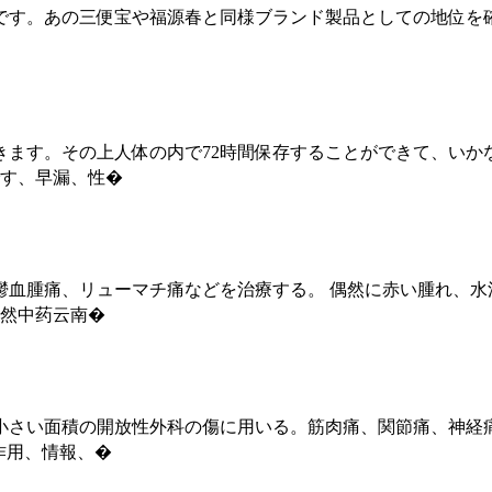
です。あの三便宝や福源春と同様ブランド製品としての地位を確
きます。その上人体の内で72時間保存することができて、い
です、早漏、性�
血腫痛、リューマチ痛などを治療する。 偶然に赤い腫れ、水
天然中药云南�
さい面積の開放性外科の傷に用いる。筋肉痛、関節痛、神経痛、
作用、情報、�