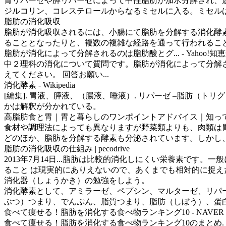
胃リパーゼや膵リパーゼによって中性脂肪が加水分解され、遊
ジルコリン、コレステロールからなるミセルに入る。ミセルは水溶
脂肪の消化吸収
脂肪が消化吸収されるには、小腸にて脂肪を分解する消化酵素
ることとなったりと、複数の複雑な経路を通って行われるこ
脂肪が消化によって分解されるのは脂肪酸とグ... - Yahoo!知
中２理科の消化について質問です。脂肪が消化によって分解さ
えてください。 回答お願い...
消化酵素 - Wikipedia
[編集]. 胃液、膵液、（腸液、唾液）. リパーゼ –脂肪（
かは解釈が分かれている。
高脂肪食と胃｜胃と暮らしのワンポイントアドバイス｜知ってび
食材や調理法によっても異なりますが野菜類よりも、肉類は胃
どのほか、脂肪を分解する酵素も分泌されています。しかし、脂
脂肪の消化吸収の仕組み | pecodrive
2013年7月14日...脂肪は比較的消化しにくい栄養素で
ること は現実的にありえないので、あくまでも相対的に捉えたほ
消化器（しょうかき）の勉強をしよう。
消化酵素として、アミラーゼ、ペプシン、マルターゼ、リパー
ぶつ）つまり、でんぷん、脂質つまり、脂肪（しぼう）、蛋
食べて痩せる！脂肪を消化する食べ物ランキング10 - NAVER
食べて痩せる！脂肪を消化する食べ物ランキング10のまとめ.