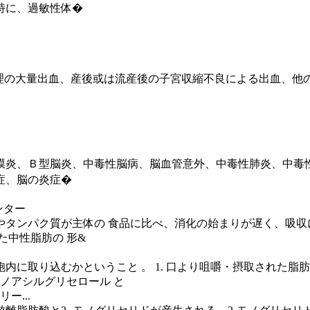
特に、過敏性体�
生理の大量出血、産後或は流産後の子宮収縮不良による出血、
膜炎、Ｂ型脳炎、中毒性脳病、脳血管意外、中毒性肺炎、中毒
症、脳の炎症�
ンター
タンパク質が主体の 食品に比べ、消化の始まりが遅く、吸収
た中性脂肪の 形&
内に取り込むかということ 。 1. 口より咀嚼・摂取された脂
モノアシルグリセロール と
トリー...