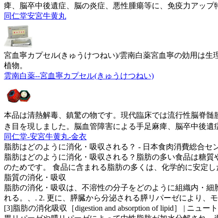
痺、脳卒中後遺症、脳の炎症、悪性腫瘍等に、免疫力アップ
同仁堂安宮牛黄丸
宮血寧カプセル(きゅうけつねい)/雲南白薬宮血寧の効用は
植物。
雲南白薬--宮血寧カプセル(きゅうけつねい)
本品は清熱解毒、鎮驚の物です。現代臨床では流行性脳脊髄
き目を現しました。脳血管障害による手足麻痺、脳卒中後遺
同仁堂-安宮牛黄丸-金衣
脂肪はどのように消化・吸収される？ - 日本食肉消費総合セ
脂肪はどのように消化・吸収される？脂肪の多い食品は糖質や
のためです。 食品に含まれる脂肪の多くは、化学的に安定し
脂質の消化・吸収
脂肪の消化・吸収は、不溶性の分子をどのように組織内・細胞
れる。、. 2. 更に、膵臓から分泌される膵リパーゼにより、
[3]脂肪の消化吸収［digestion and absorption of lipid］ | ニュー