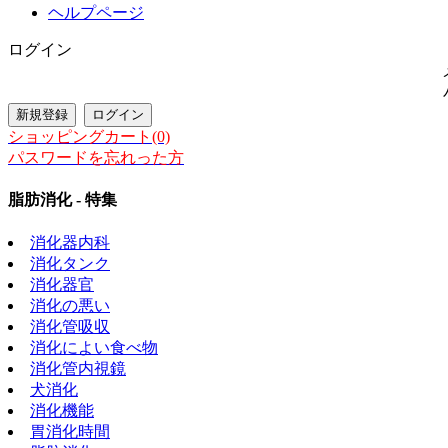
ヘルプページ
ログイン
ショッピングカート(0)
パスワードを忘れった方
脂肪消化 - 特集
消化器内科
消化タンク
消化器官
消化の悪い
消化管吸収
消化によい食べ物
消化管内視鏡
犬消化
消化機能
胃消化時間