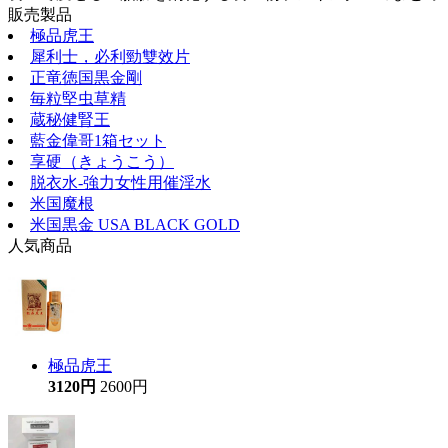
販売製品
極品虎王
犀利士，必利勁雙效片
正竜徳国黒金剛
毎粒堅虫草精
蔵秘健腎王
藍金偉哥1箱セット
享硬（きょうこう）
脱衣水-強力女性用催淫水
米国魔根
米国黒金 USA BLACK GOLD
人気商品
極品虎王
3120円
2600円