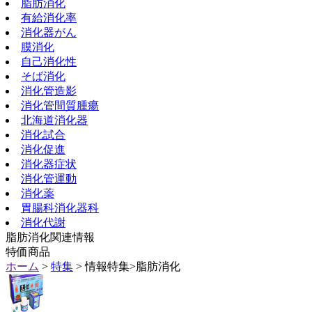
脂肪消化
有給消化率
消化器がん
膜消化
自己消化性
そば消化
消化管造影
消化管間質腫瘍
北海道消化器
消化試合
消化促進
消化器症状
消化管運動
消化薬
胃腸科消化器科
消化代謝
脂肪消化関連情報
特価商品
ホーム
>
特集
> 情報特集>脂肪消化