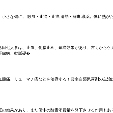
小さな傷に。 散風・止痛・止痒,清熱・解毒,漢薬。体に熱が
る田七人参は、止血、化膿止め、鎮痛効果があり、古くからケ
肝臓病、動脈硬�
血腫痛、リューマチ痛などを治療する！雲南白薬気霧剤の主治
圧の効果があり、また個体の酸素消費量を降下させる作用もあ