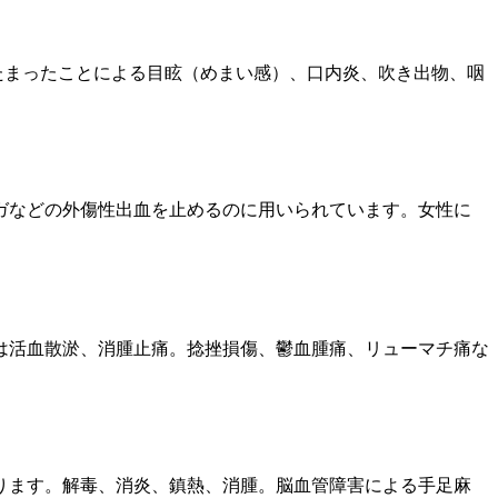
たまったことによる目眩（めまい感）、口内炎、吹き出物、咽
ガなどの外傷性出血を止めるのに用いられています。女性に
は活血散淤、消腫止痛。捻挫損傷、鬱血腫痛、リューマチ痛な
ります。解毒、消炎、鎮熱、消腫。脳血管障害による手足麻