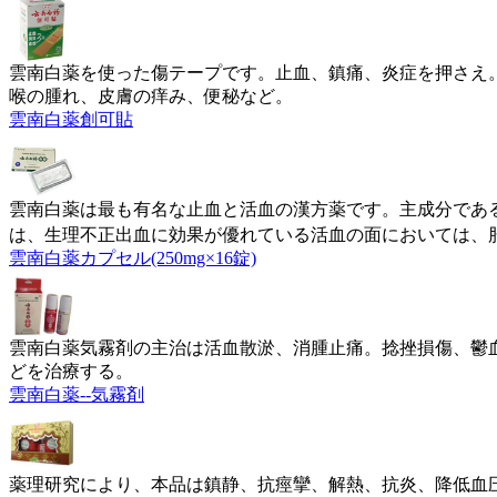
雲南白薬を使った傷テープです。止血、鎮痛、炎症を押さえ。
喉の腫れ、皮膚の痒み、便秘など。
雲南白薬創可貼
雲南白薬は最も有名な止血と活血の漢方薬です。主成分であ
は、生理不正出血に効果が優れている活血の面においては、
雲南白薬カプセル(250mg×16錠)
雲南白薬気霧剤の主治は活血散淤、消腫止痛。捻挫損傷、鬱
どを治療する。
雲南白薬--気霧剤
薬理研究により、本品は鎮静、抗痙攣、解熱、抗炎、降低血