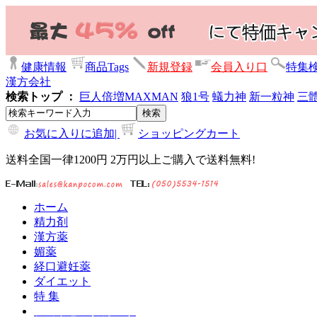
健康情報
商品Tags
新規登録
会員入り口
特集
漢方会社
検索トップ ：
巨人倍増
MAXMAN
狼1号
蟻力神
新一粒神
三
お気に入りに追加|
ショッピングカート
送料全国一律1200円 2万円以上ご購入で送料無料!
ホーム
精力剤
漢方薬
媚薬
経口避妊薬
ダイエット
特 集
ショッピングカート