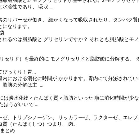
離脂肪酸と2- モノグリセリドが産生される。2-モノグリセリ
性であり、 吸収 ...
のリパーゼが働き、 細かくなって吸収されたり、タンパク質
とになります。
恵袋
れるのは脂肪酸と グリセリンですか？ それとも脂肪酸とモノ
トリグリセリド）を最終的に モノグリセリドと脂肪酸に分解する
っくり！胃...
内における消化に時間が かかります。胃内にて分泌されてい
肪の分解は主 ...
す。一般には炭水化物＜たんぱく質＜脂肪といった 順に消化時間
うがいいで ...
ゼ、トリプシノーゲン、 サッカラーゼ、ラクターゼ、エレプシ
白質（たんぱくしつ）つまり、 肉。
 まとめ