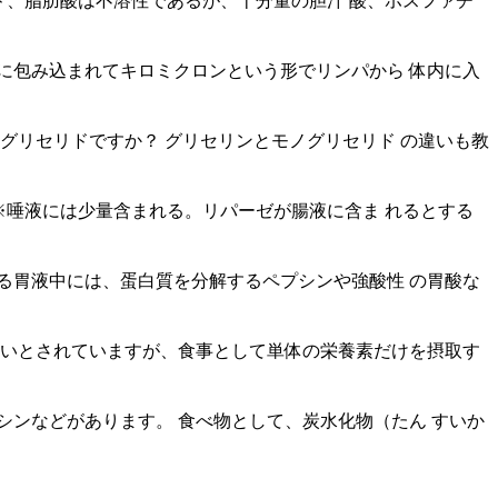
ド、脂肪酸は不溶性であるが、十分量の胆汁 酸、ホスファチ
に包み込まれてキロミクロンという形でリンパから 体内に入
グリセリドですか？ グリセリンとモノグリセリド の違いも教
。 ※唾液には少量含まれる。リパーゼが腸液に含ま れるとする
る胃液中には、蛋白質を分解するペプシンや強酸性 の胃酸な
が少ないとされていますが、食事として単体の栄養素だけを摂取す
ンなどがあります。 食べ物として、炭水化物（たん すいか