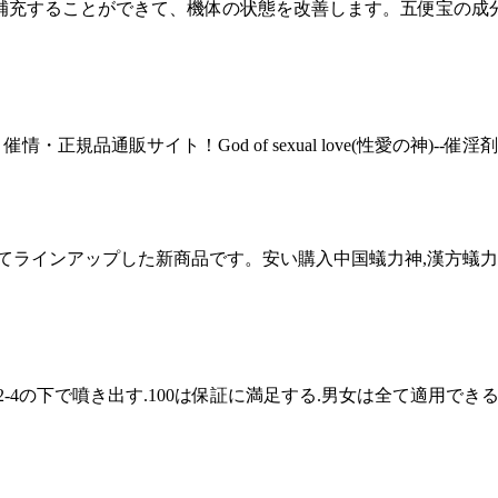
補充することができて、機体の状態を改善します。五便宝の成分
安・催情・正規品通販サイト！God of sexual love(性愛の神)--催
てラインアップした新商品です。安い購入中国蟻力神,漢方蟻力
4の下で噴き出す.100は保証に満足する.男女は全て適用できる