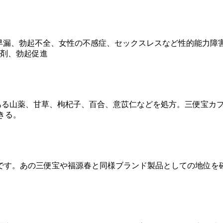
、早漏、勃起不全、女性の不感症、セックスレスなど性的能力
力剤、勃起促進
生薬である山薬、甘草、枸杞子、百合、意苡仁などを処方。三便宝
きる。
です。あの三便宝や福源春と同様ブランド製品としての地位を確