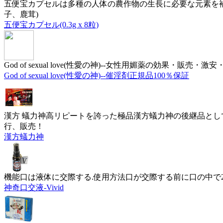
五便宝カプセルは多種の人体の農作物の生長に必要な元素を
子、鹿茸)
五便宝カプセル(0.3g x 8粒)
God of sexual love(性愛の神)--女性用媚薬の効果・販売・激
God of sexual love(性愛の神)--催淫剤正規品100％保証
漢方 蟻力神高リピートを誇った極品漢方蟻力神の後継品とし
行、販売！
漢方蟻力神
機能口は液体に交際する.使用方法口が交際する前に口の中で2-
神奇口交液-Vivid