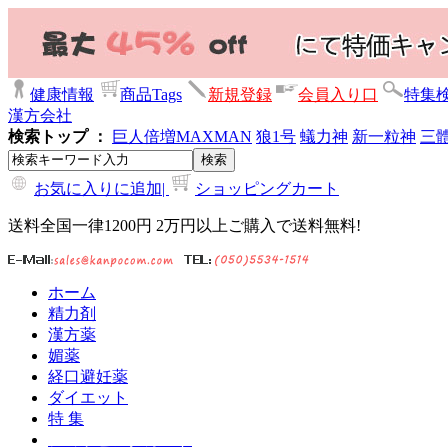
健康情報
商品Tags
新規登録
会員入り口
特集
漢方会社
検索トップ ：
巨人倍増
MAXMAN
狼1号
蟻力神
新一粒神
三
お気に入りに追加|
ショッピングカート
送料全国一律1200円 2万円以上ご購入で送料無料!
ホーム
精力剤
漢方薬
媚薬
経口避妊薬
ダイエット
特 集
ショッピングカート