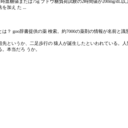
随時血糖値または75g ブドウ糖負荷試験の2時間値が200mg/
え た ...
？ goo辞書提供の薬 検索。約7000の薬剤の情報が名前と
先というか、二足歩行の 猿人が誕生したといわれている。人
。本当だろ うか。