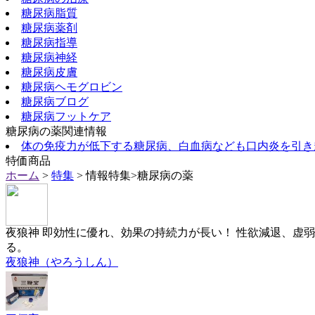
糖尿病脂質
糖尿病薬剤
糖尿病指導
糖尿病神経
糖尿病皮膚
糖尿病ヘモグロビン
糖尿病ブログ
糖尿病フットケア
糖尿病の薬関連情報
体の免疫力が低下する糖尿病、白血病なども口内炎を引き
特価商品
ホーム
>
特集
> 情報特集>糖尿病の薬
夜狼神 即効性に優れ、効果の持続力が長い！ 性欲減退、虚
る。
夜狼神（やろうしん）