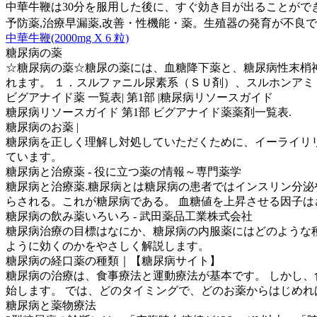
中華牛鞭は30分を服用した後に、すぐ効き目が出ることがで
予防薬,治療早漏薬,改善・性機能・薬。生殖器の発育が不良
中華牛鞭(2000mg X 6 粒)
糖尿病の薬
☆糖尿病の薬☆糖尿の薬には、血糖降下薬と、糖尿病性末梢神
れます。 １．スルファニル尿素系（ＳＵ剤）、スルホンアミド系
ビグアナイド薬 一覧表| 第1部 |糖尿病リソースガイド
糖尿病リソースガイド 第1部 ビグアナイド薬薬剤一覧表.
糖尿病のお薬 |
糖尿病を正しく理解し対処していただくために、イーライリリ
ています。
糖尿病と治療薬 - 役に立つ薬の情報～専門薬学
糖尿病と治療薬.糖尿病とは糖尿病の患者ではインスリン分泌
らされる。これが糖尿病である。 血糖値を上昇させる因子はさま
糖尿病の飲み薬いろいろ - 武田薬品工業株式会社
糖尿病治療の目標はなにか、糖尿病の内服薬にはどのような種
ように効くのかをやさしく解説します。
糖尿病の経口薬の種類｜【糖尿病サイト】
糖尿病の治療は、食事療法と運動療法が基本です。 しかし、
始します。 では、どのタイミングで、どのお薬からはじめればよ
糖尿病と薬物療法