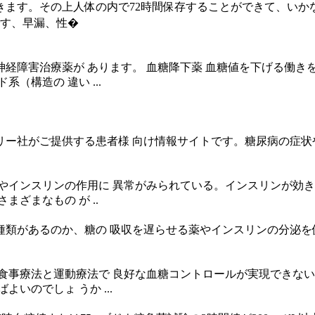
きます。その上人体の内で72時間保存することができて、い
です、早漏、性�
経障害治療薬が あります。 血糖降下薬 血糖値を下げる働き
（構造の 違い ...
ー社がご提供する患者様 向け情報サイトです。糖尿病の症状
やインスリンの作用に 異常がみられている。インスリンが効き
ざまなもの が ..
類があるのか、糖の 吸収を遅らせる薬やインスリンの分泌を
食事療法と運動療法で 良好な血糖コントロールが実現できな
いのでしょ うか ...