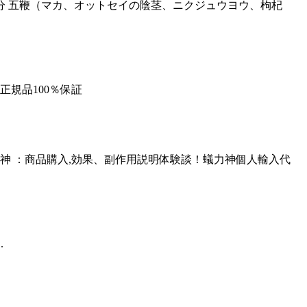
 五鞭（マカ、オットセイの陰茎、ニクジュウヨウ、枸杞
淫剤正規品100％保証
神 ：商品購入,効果、副作用説明体験談！蟻力神個人輸入代
.