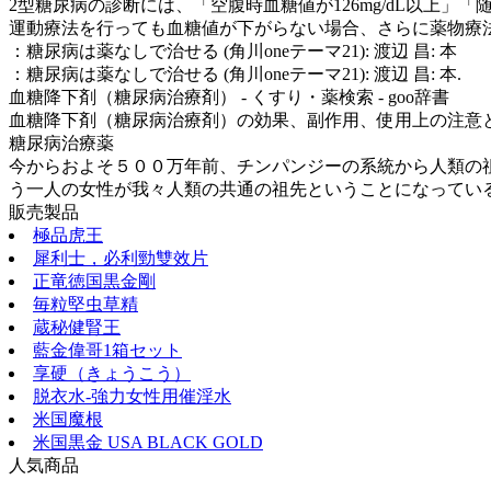
2型糖尿病の診断には、「空腹時血糖値が126mg/dL以上」「
運動療法を行っても血糖値が下がらない場合、さらに薬物療法を加
：糖尿病は薬なしで治せる (角川oneテーマ21): 渡辺 昌: 本
：糖尿病は薬なしで治せる (角川oneテーマ21): 渡辺 昌: 本.
血糖降下剤（糖尿病治療剤） - くすり・薬検索 - goo辞書
血糖降下剤（糖尿病治療剤）の効果、副作用、使用上の注意とは
糖尿病治療薬
今からおよそ５００万年前、チンパンジーの系統から人類の祖
う一人の女性が我々人類の共通の祖先ということになっている
販売製品
極品虎王
犀利士，必利勁雙效片
正竜徳国黒金剛
毎粒堅虫草精
蔵秘健腎王
藍金偉哥1箱セット
享硬（きょうこう）
脱衣水-強力女性用催淫水
米国魔根
米国黒金 USA BLACK GOLD
人気商品