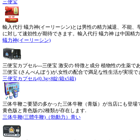
三便宝
輸入代行 蟻力神(イーリーシン)とは男性の精力減退、不能
に対して速効性が期待できます。輸入代行 蟻力神 は中国精
蟻力神(イーリーシン)
三便宝カプセル---三便宝 激安の 特徴と成分 植物性の
三便宝 (さんべんぼう)が,女性の配合で満足な性生活が実現で
三便宝カプセル(0.3g×8錠/箱x5箱)
三体牛鞭ご要望の多かった三体牛鞭（青版）が当店にも登場
黄色版と青色版の2種類が存在します.
三体牛鞭(三體牛鞭)（勃動力）青い