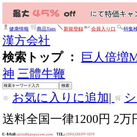
健康情報
商品Tags
新規登録
会員入り口
特集
漢方会社
検索トップ ：
巨人倍増
神
三體牛鞭
お気に入りに追加|
シ
送料全国一律1200円 2