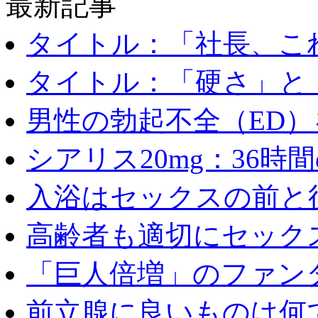
最新記事
タイトル：「社長、これ
タイトル：「硬さ」と「
男性の勃起不全（ED）を
シアリス20mg：36時間の
入浴はセックスの前と後
高齢者も適切にセックス
「巨人倍増」のファンタ
前立腺に良いものは何