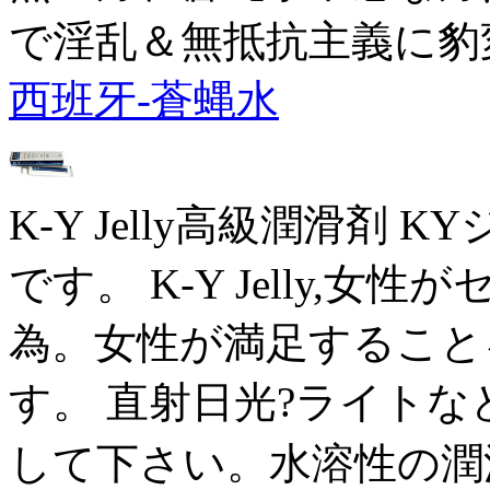
で淫乱＆無抵抗主義に豹
西班牙-蒼蝿水
K-Y Jelly高級潤滑剤
です。 K-Y Jelly,
為。女性が満足すること
す。 直射日光?ライト
して下さい。水溶性の潤