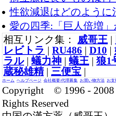
性欲減退はどのように治
愛の四季:「巨人倍増」が
相互リンク集：
威哥王
|
レビトラ
|
RU486
|
D10
|
ラル
|
蟻力神
|
蟻王
|
狼1
蔵秘雄精
|
三便宝
|
ホーム
ヘルプページ
会社概要/代理募集
お買い物方法
お支
Copyright © 1996 - 2
Rights Reserved
中国の漢方薬（威哥王）,