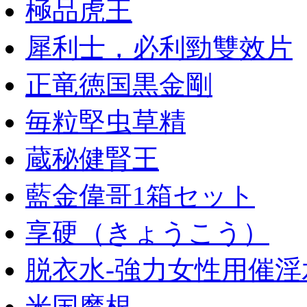
極品虎王
犀利士，必利勁雙效片
正竜徳国黒金剛
毎粒堅虫草精
蔵秘健腎王
藍金偉哥1箱セット
享硬（きょうこう）
脱衣水-強力女性用催淫
米国魔根