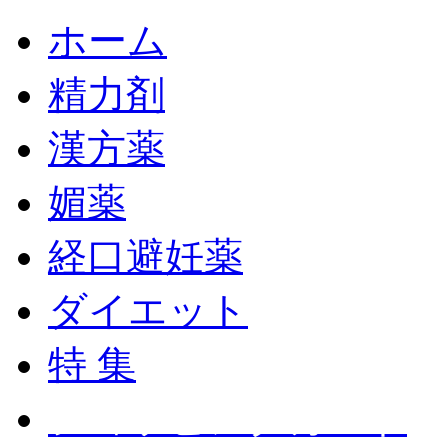
ホーム
精力剤
漢方薬
媚薬
経口避妊薬
ダイエット
特 集
ショッピングカート