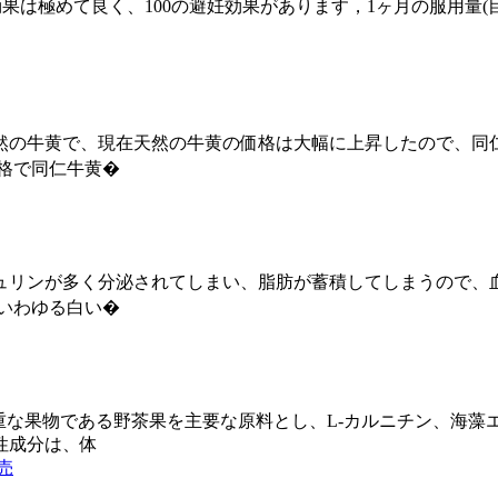
経口避妊薬の避妊効果は極めて良く、100の避妊効果があります，1ヶ月の
天然の牛黄で、現在天然の牛黄の価格は大幅に上昇したので、
格で同仁牛黄�
ュリンが多く分泌されてしまい、脂肪が蓄積してしまうので、
いわゆる白い�
重な果物である野茶果を主要な原料とし、L-カルニチン、海
性成分は、体
売