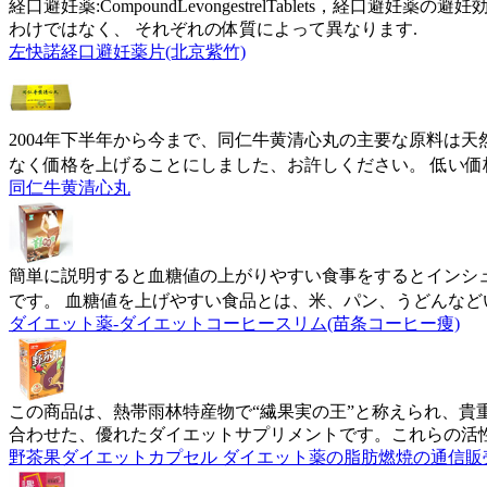
経口避妊薬:CompoundLevongestrelTablets，
わけではなく、 それぞれの体質によって異なります.
左快諾経口避妊薬片(北京紫竹)
2004年下半年から今まで、同仁牛黄清心丸の主要な原料は
なく価格を上げることにしました、お許しください。 低い価
同仁牛黄清心丸
簡単に説明すると血糖値の上がりやすい食事をするとインシ
です。 血糖値を上げやすい食品とは、米、パン、うどんなど
ダイエット薬-ダイエットコーヒースリム(苗条コーヒー痩)
この商品は、熱帯雨林特産物で“繊果実の王”と称えられ、貴
合わせた、優れたダイエットサプリメントです。これらの活
野茶果ダイエットカプセル ダイエット薬の脂肪燃焼の通信販