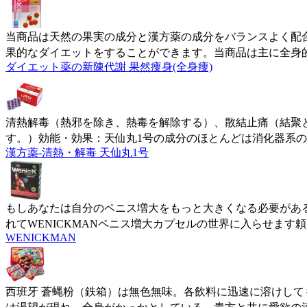
当商品は天然の果実の成分と漢方薬の成分をバランスよく配
果的なダイエットをすることができます。当商品は主に全身
ダイエット薬の新陳代謝 果然痩身(全身痩)
清熱解毒（熱邪を除き、熱毒を解除する）、散結止痛（結聚
す。）効能・効果：天仙丸1号の成分のほとんどは消化器系
漢方薬-清熱・解毒 天仙丸1号
もしあなたは自分のペニス増大をもっと大きくなる必要があ
れてWENICKMANペニス増大カプセルの世界に入らせます
WENICKMAN
西班牙 蒼蝿粉（鉄箱）は無色無味。各飲料に迅速に溶けし