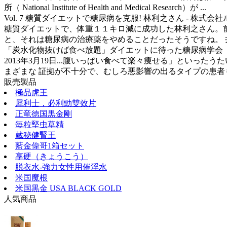
所（ National Institute of Health and Medical Research）が ...
Vol. 7 糖質ダイエットで糖尿病を克服! 林利之さん - 株式会
糖質ダイエットで、体重１１キロ減に成功した林利之さん。前
と、それは糖尿病の治療薬をやめることだったそうですね。 井上
「炭水化物抜けば食べ放題」ダイエットに待った糖尿病学会「現
2013年3月19日...腹いっぱい食べて楽々痩せる」とい
まざまな 証拠が不十分で、むしろ悪影響の出るタイプの患者も
販売製品
極品虎王
犀利士，必利勁雙效片
正竜徳国黒金剛
毎粒堅虫草精
蔵秘健腎王
藍金偉哥1箱セット
享硬（きょうこう）
脱衣水-強力女性用催淫水
米国魔根
米国黒金 USA BLACK GOLD
人気商品