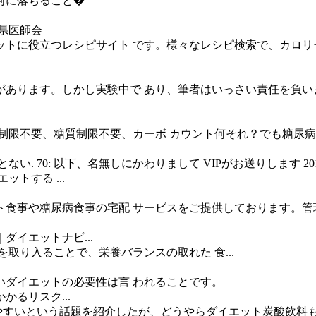
河に落ちること�
県医師会
トに役立つレシピサイト です。様々なレシピ検索で、カロリー
があります。しかし実験中で あり、筆者はいっさい責任を負い
ー制限不要、糖質制限不要、カーボ カウント何それ？でも糖尿
70: 以下、名無しにかわりまして VIPがお送りします 2013/09/21
トする ...
食事や糖尿病食事の宅配 サービスをご提供しております。管
イエットナビ...
事を取り入ることで、栄養バランスの取れた 食...
いダイエットの必要性は言 われることです。
るリスク...
は酔いやすいという話題を紹介したが、どうやらダイエット炭酸飲