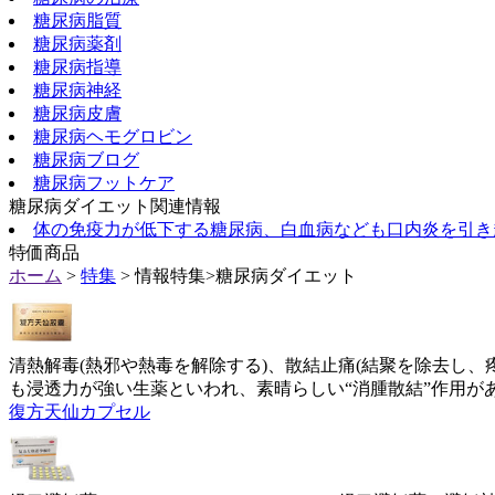
糖尿病脂質
糖尿病薬剤
糖尿病指導
糖尿病神経
糖尿病皮膚
糖尿病ヘモグロビン
糖尿病ブログ
糖尿病フットケア
糖尿病ダイエット関連情報
体の免疫力が低下する糖尿病、白血病なども口内炎を引き
特価商品
ホーム
>
特集
> 情報特集>糖尿病ダイエット
清熱解毒(熱邪や熱毒を解除する)、散結止痛(結聚を除去し、
も浸透力が強い生薬といわれ、素晴らしい“消腫散結”作用が
復方天仙カプセル