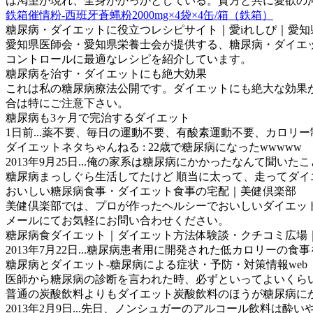
は渇望が現れ、全身がかっかとしている。貴方と共に愛欲の
鉄箱催情粉-西班牙蒼蝿粉2000mg×4袋×4缶/箱（鉄箱）
糖尿病・ダイエットに役立つレシピサイト｜愛iれしぴ｜愛知
愛知県医師会・愛知県栄養士会が提供する、糖尿病・ダイエッ
コントロールに最適なレシピを紹介しています。
糖尿病を治す・ダイエットにも絶大効果
これは私の糖尿病療法公開です。ダイエットにも絶大な効果
合は特にご注意下さい。
糖尿病も3ヶ月で完治するダイエット
1日前...薬不要、毎日の運動不要、有酸素運動不要、カロリ
ダイエットネタちゃんねる : 22歳で糖尿病になったwwwww
2013年9月25日...俺の家系は糖尿病にかかったなんて聞いたことない. 
糖尿病まっしぐら生活してたけど 順当に太って、走ってダイエッ
おいしい糖尿病食事・ダイエット食事の宅配｜美健倶楽部
美健倶楽部では、プロが作ったヘルシーでおいしいダイエット
メールにてお気軽にお問い合わせください。
糖尿病食ダイエット｜ダイエット方法体験談・クチコミ広場｜ダ
2013年7月22日...糖尿病患者用に開発された低カロリーの食
糖尿病とダイエット-糖尿病による症状・予防・対策情報web
医師から糖尿病の診断を言われた時、必ずといってよいくら
普通の炭酸飲料よりもダイエット炭酸飲料のほうが糖尿病にかか
2013年2月9日...先日、ノンシュガーのアルコール飲料