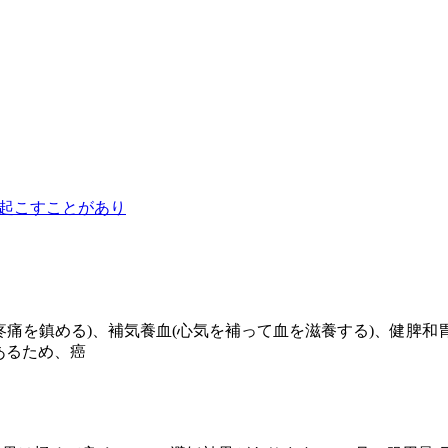
起こすことがあり
疼痛を鎮める)、補気養血(心気を補って血を滋養する)、健脾和
あるため、癌