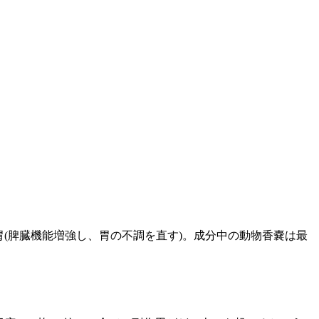
胃(脾臓機能増強し、胃の不調を直す)。成分中の動物香嚢は最