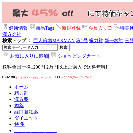
健康情報
商品Tags
新規登録
会員入り口
特集
漢方会社
検索トップ ：
巨人倍増
MAXMAN
狼1号
蟻力神
新一粒神
三
お気に入りに追加|
ショッピングカート
送料全国一律1200円 2万円以上ご購入で送料無料!
ホーム
精力剤
漢方薬
媚薬
経口避妊薬
ダイエット
特 集
ショッピングカート