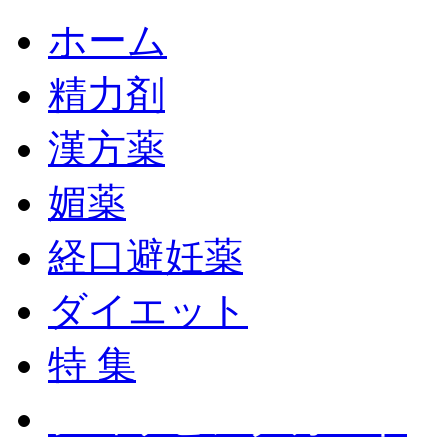
ホーム
精力剤
漢方薬
媚薬
経口避妊薬
ダイエット
特 集
ショッピングカート