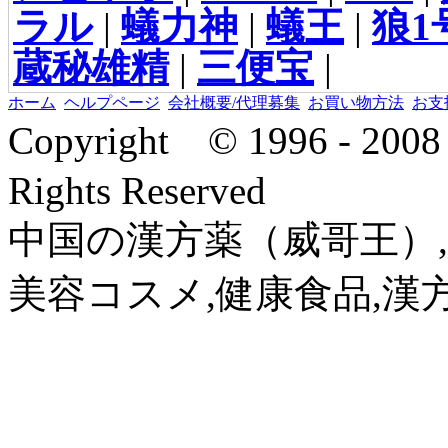
ラル
|
蟻力神
|
蟻王
|
狼1
蔵秘雄精
|
三便宝
|
ホーム
ヘルプページ
会社概要/代理募集
お買い物方法
お支
Copyright © 1996 - 2
Rights Reserved
中国の漢方薬（威哥王）,
美容コスメ,健康食品,漢