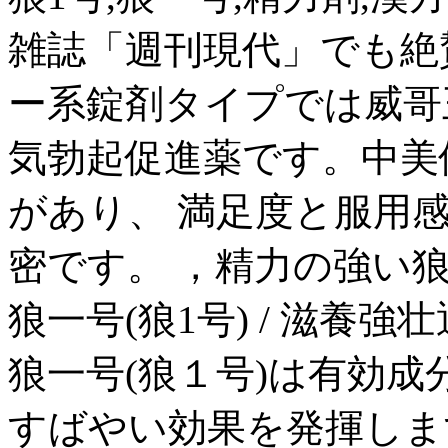
雑誌「週刊現代」でも絶
ー系錠剤タイプでは威哥王
気勃起促進薬です。中美
があり、 満足度と服用
密です。 ，精力の強い狼
狼一号(狼1号) / 滋養強壮通
狼一号(狼１号)は有効
すばやい効果を発揮しま