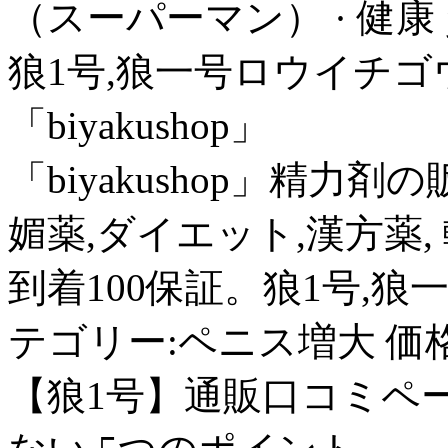
（スーパーマン） · 健康 
狼1号,狼一号ロウイチゴ
「biyakushop」
「biyakushop」精力剤
媚薬,ダイエット,漢方薬
到着100保証。狼1号,狼
テゴリー:ペニス増大 価格:5
【狼1号】通販口コミペー