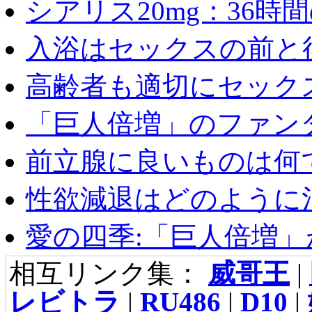
シアリス20mg：36時間の
入浴はセックスの前と後
高齢者も適切にセックス
「巨人倍増」のファンタ
前立腺に良いものは何
性欲減退はどのように治
愛の四季:「巨人倍増」が
相互リンク集：
威哥王
|
レビトラ
|
RU486
|
D10
|