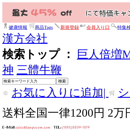
健康情報
商品Tags
新規登録
会員入り口
特集
漢方会社
検索トップ ：
巨人倍増
神
三體牛鞭
お気に入りに追加|
シ
送料全国一律1200円 2