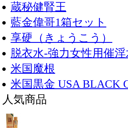
蔵秘健腎王
藍金偉哥1箱セット
享硬（きょうこう）
脱衣水-強力女性用催淫
米国魔根
米国黒金 USA BLACK 
人気商品