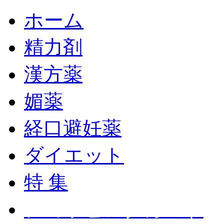
ホーム
精力剤
漢方薬
媚薬
経口避妊薬
ダイエット
特 集
ショッピングカート