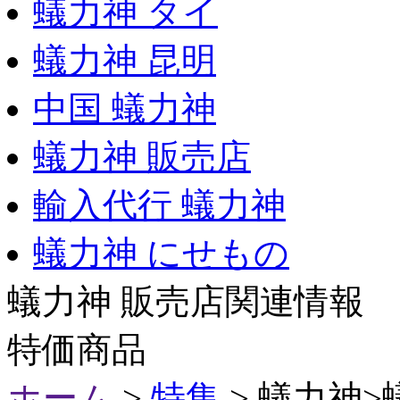
蟻力神 タイ
蟻力神 昆明
中国 蟻力神
蟻力神 販売店
輸入代行 蟻力神
蟻力神 にせもの
蟻力神 販売店関連情報
特価商品
ホーム
>
特集
> 蟻力神>