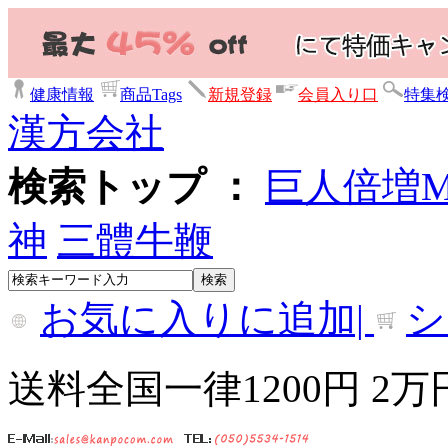
健康情報
商品Tags
新規登録
会員入り口
特集
漢方会社
検索トップ ：
巨人倍増
神
三體牛鞭
お気に入りに追加|
シ
送料全国一律1200円 2