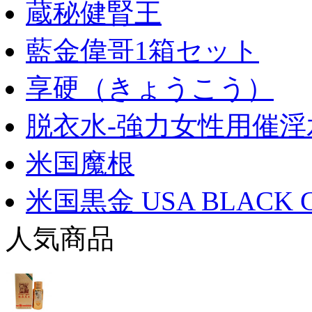
蔵秘健腎王
藍金偉哥1箱セット
享硬（きょうこう）
脱衣水-強力女性用催淫
米国魔根
米国黒金 USA BLACK 
人気商品