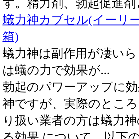
す。精力剤、勃起促進剤
蟻力神カブセル(イーリーシン
箱)
蟻力神は副作用が凄いらし
は蟻の力で効果が...
勃起のパワーアップに効
神ですが、実際のところど
り扱い業者の方は蟻力神
る効果 について、以下の