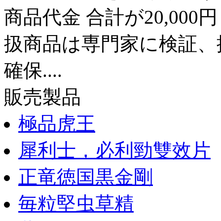
商品代金 合計が20,00
扱商品は専門家に検証、推
確保....
販売製品
極品虎王
犀利士，必利勁雙效片
正竜徳国黒金剛
毎粒堅虫草精