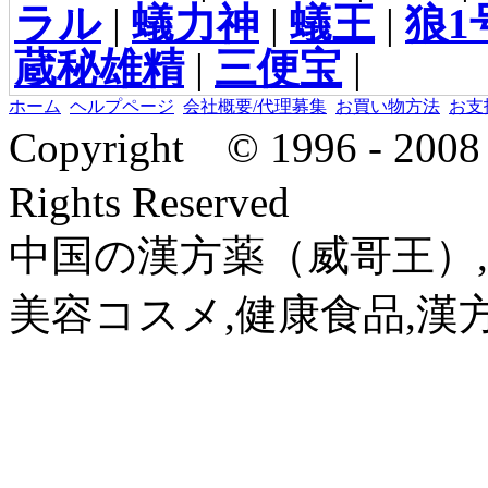
ラル
|
蟻力神
|
蟻王
|
狼1
蔵秘雄精
|
三便宝
|
ホーム
ヘルプページ
会社概要/代理募集
お買い物方法
お支
Copyright © 1996 - 2
Rights Reserved
中国の漢方薬（威哥王）,
美容コスメ,健康食品,漢