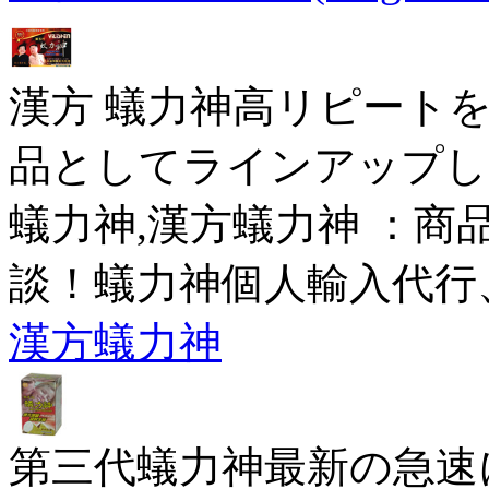
漢方 蟻力神高リピート
品としてラインアップし
蟻力神,漢方蟻力神 ：商
談！蟻力神個人輸入代行
漢方蟻力神
第三代蟻力神最新の急速