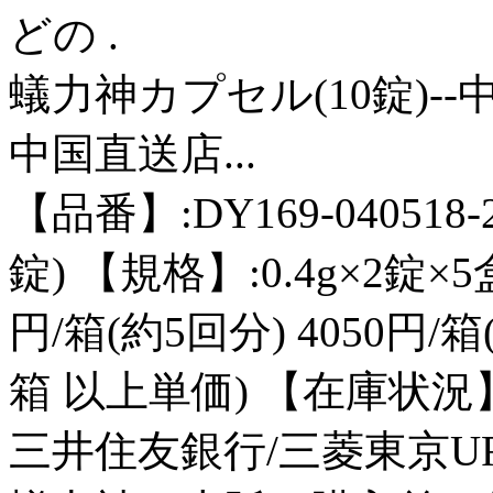
どの .
蟻力神カプセル(10錠)--
中国直送店...
【品番】:DY169-04051
錠) 【規格】:0.4g×2錠×5
円/箱(約5回分) 4050円/箱
箱 以上単価) 【在庫状況
三井住友銀行/三菱東京UF