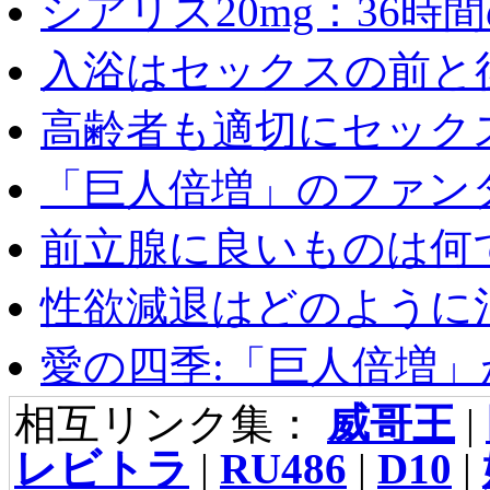
シアリス20mg：36時間の
入浴はセックスの前と後
高齢者も適切にセックス
「巨人倍増」のファンタ
前立腺に良いものは何
性欲減退はどのように治
愛の四季:「巨人倍増」が
相互リンク集：
威哥王
|
レビトラ
|
RU486
|
D10
|