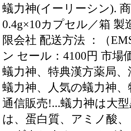
蟻力神(イーリーシン). 商
0.4g×10カプセル／箱
限会社 配送方法 ：（EM
ン セール：4100円 市場価格
蟻力神、特典漢方薬局、
蟻力神、人気の蟻力神、
通信販売!...蟻力神は
は、蛋白質、アミノ酸、