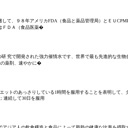
して、９８年アメリカFDA（食品と薬品管理局）とＥＵCPM
はＦＤＡ（食品医薬�
性学研究所が何年の研 究で開発された強力催情水です、世界で最も先進
臭の薬剤、速やかに�
ダイエットのあっさりしている1時間を服用することを表明して
；連続して30日を服用
上でアジア人の飲食構造と食品によって脂肪の健康な比率を摂取