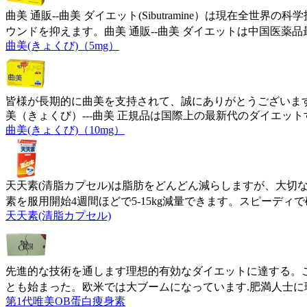
曲美 通販--曲美 ダイエット(Sibutramine）は現
ウンドを抑えます。曲美 通販--曲美 ダイエットは中国医薬
曲美(きょくび)（5mg）
皆様が長期的に曲美を支持されて、誠にありがとうございます
美（きょくび）---曲美 正規品は国際上の最新代のダイエッ
曲美(きょくび)（10mg）
天天素(清脂カプセル)は脂肪をどんどん減らしますが、大
素を服用開始4週間ほどで5-15kg減量できます。スピーディ
天天素(清脂カプセル)
先進的な技術を通します理想的有効なダイエットに達する。
とも始まった。欧米では大ブームになっています.肥満人士に
第1代唯美OB蛋白痩身素