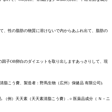
きて、性の脂肪の物質に溶けないで内からあふれ出て、脂肪の
の因子OB卵白のダイエットを取り出しますあっさりして、現
天素清脂こう嚢、製造者：野馬生物（広州）保健品 有限公司).
 （例）天天素（天天素清脂こう嚢）. ○ 医薬品成分（ Ｎ－ニ