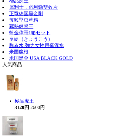
極品虎王
犀利士，必利勁雙效片
正竜徳国黒金剛
毎粒堅虫草精
蔵秘健腎王
藍金偉哥1箱セット
享硬（きょうこう）
脱衣水-強力女性用催淫水
米国魔根
米国黒金 USA BLACK GOLD
人気商品
極品虎王
3120円
2600円