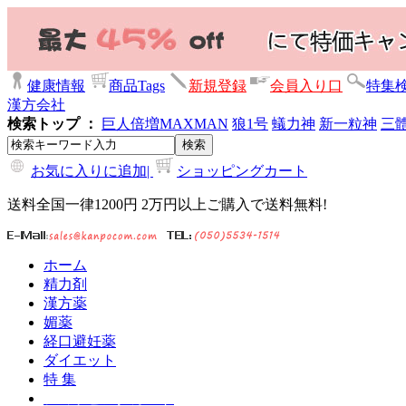
健康情報
商品Tags
新規登録
会員入り口
特集
漢方会社
検索トップ ：
巨人倍増
MAXMAN
狼1号
蟻力神
新一粒神
三
お気に入りに追加|
ショッピングカート
送料全国一律1200円 2万円以上ご購入で送料無料!
ホーム
精力剤
漢方薬
媚薬
経口避妊薬
ダイエット
特 集
ショッピングカート