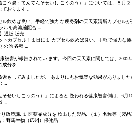
脂こう嚢：てんてんそせいし こうのう）」については、５月２
おります ...
ル飲めば良い、手軽で強力 な痩身剤の天天素清脂カプセルが
を高濃縮配合 ...
通販 販売...
イエットカプセル！１日に１ カプセル飲めば良い、手軽で強力
 各種 ...
康被害が報告されてい ます。今回の天天素に関しては、2005
を ...
索もしてみましたが、 あまりにもお気楽な効果がありました
..
せいしこうのう）」によると 疑われる健康被害例は、6月10
..
政策課. １ 医薬品成分を 検出した製品. （１）名称等（製品表示
氏名：野馬生物（広州）保健品