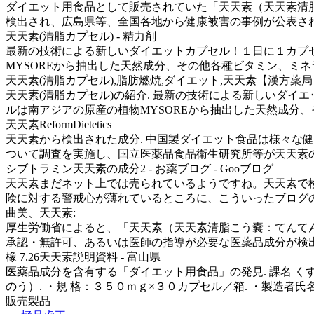
ダイエット用食品として販売されていた「天天素（天天素清
検出され、広島県等、全国各地から健康被害の事例が公表されて
天天素(清脂カプセル) - 精力剤
最新の技術による新しいダイエットカプセル！１日に１カプセ
MYSOREから抽出した天然成分、その他各種ビタミン、ミネラル
天天素(清脂カプセル),脂肪燃焼,ダイエット,天天素【漢方薬局】
天天素(清脂カプセル)の紹介. 最新の技術による新しいダ
ルは南アジアの原産の植物MYSOREから抽出した天然成分、その他
天天素ReformDietetics
天天素から検出された成分. 中国製ダイエット食品は様々な健
ついて調査を実施し、国立医薬品食品衛生研究所等が天天素の成分
シブトラミン天天素の成分2 - お薬ブログ - Gooブログ
天天素まだネット上では売られているようですね。天天素で検
険に対する警戒心が薄れているところに、こういったブログの .
曲美、天天素:
厚生労働省によると、「天天素（天天素清脂こう嚢：てんてんそ
承認・無許可、あるいは医師の指導が必要な医薬品成分が検出 .
橡 7.26天天素説明資料 - 富山県
医薬品成分を含有する「ダイエット用食品」の発見. 課名 くすり
のう）. ・規 格：３５０ｍｇ×３０カプセル／箱. ・製造者
販売製品