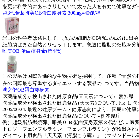
を更に科学的にあっさりしていて太った人を有効で健康なダ
第3代金装唯美OB蛋白痩身素 300mg×40錠/箱
米国の科学者は発見して、脂肪の細胞がOB卵白の成分に出
細胞膜はまた自然とリセットします。急速に脂肪の細胞を分
唯美OB-蛋白痩身素(第4代)
この製品は国際先進的な生物技術を採用して、多種で天然の
在の国際最も尊重するダイエットする製品の1つです。当品
澳之健OB蛋白痩身素
医薬品成分が検出された健康食品(天天素について) - 愛知県
医薬品成分が検出された健康食品 (天天素)について. Fig 
2005/06/24. 最近の健康ブーム・健康志向により、国民の健康に
医薬品成分が検出された健康食品について - 熊本県庁
例）超級脂肪燃焼弾、唯美Ｏ Ｂ蛋白痩身素第３代など. ○ 医
トロソ－フェンフルラミン、フェンフルラミン）が検出された健康
ダイエット用食品「天天素（清脂こう嚢）」（マジンドール等を