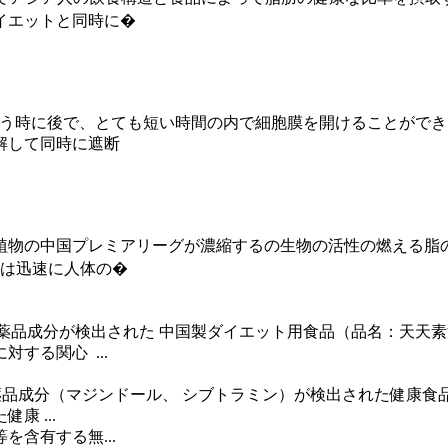
イエットと同時に�
会う時に後で、とても短い時間の内で細胞膜を開けることがで
解して同時に遮断
植物の中国プレミアリーグが濃縮するの生物の活性の燃える脂
物は迅速に人体の�
.1. 医薬品成分が検出された 中国製ダイエット用食品（品名：天
対する関心 ...
薬品成分（マジンドール、 シブトラミン）が検出された健康食品.
 ...
含有する無...