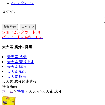
ヘルプページ
ログイン
ショッピングカート(0)
パスワードを忘れった方
天天素 成分 - 特集
天天素 成分
天天素 売ります
天天素 購入
天天素 効果
天天素 販売
天天素 成分関連情報
特価商品
ホーム
>
特集
> 天天素>天天素 成分