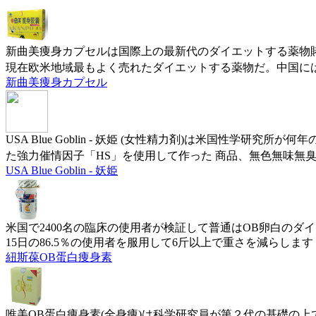
新曲美痩身カプセルは国際上の最新代のダイエットする薬物賭
現在欧米地域最もよく売れたダイエットする薬物だ。中国に
新曲美痩身カプセル
USA Blue Goblin - 妖姫 (女性精力剤)は米国
た強力催情因子「HS」を使用して作った 商品、無色無味無
USA Blue Goblin - 妖姫
米国で2400名の臨床の使用者が検証して普通はOB卵白の
15日の86.5％の使用者を服用して6斤以上で重さを減らします
紐斯葆OB蛋白痩身素
唯美OB蛋白痩身素(全身痩)は科学研究員が第２代の基礎の