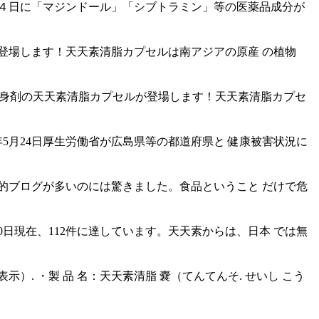
４日に「マジンドール」「シブトラミン」等の医薬品成分が
登場します！天天素清脂カプセルは南アジアの原産 の植物
な痩身剤の天天素清脂カプセルが登場します！天天素清脂カプセ
年5月24日厚生労働省が広島県等の都道府県と 健康被害状況に
的ブログが多いのには驚きました。食品ということ だけで危
日現在、112件に達しています。天天素からは、日本 では無
）. ・製 品 名：天天素清脂 嚢（てんてんそ. せいし こう