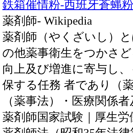
鉄箱催情粉-西班牙蒼蝿粉20
薬剤師- Wikipedia
薬剤師（やくざいし）と
の他薬事衛生をつかさど
向上及び増進に寄与し、
保する任務 者であり（
（薬事法）・医療関係者及び
薬剤師国家試験｜厚生労
薬剤師法（昭和35年法律