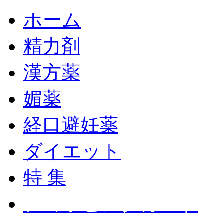
ホーム
精力剤
漢方薬
媚薬
経口避妊薬
ダイエット
特 集
ショッピングカート