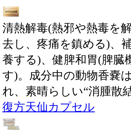
清熱解毒(熱邪や熱毒を解
去し、疼痛を鎮める)、
養する)、健脾和胃(脾
す)。成分中の動物香嚢
れ、素晴らしい“消腫散
復方天仙カプセル