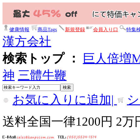
健康情報
商品Tags
新規登録
会員入り口
特集
漢方会社
検索トップ ：
巨人倍増
神
三體牛鞭
お気に入りに追加|
シ
送料全国一律1200円 2