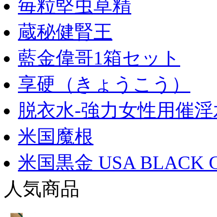
毎粒堅虫草精
蔵秘健腎王
藍金偉哥1箱セット
享硬（きょうこう）
脱衣水-強力女性用催淫
米国魔根
米国黒金 USA BLACK 
人気商品