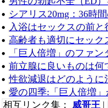
男性の勃起不全（ED）を
シアリス20mg：36時間の
入浴はセックスの前と後
高齢者も適切にセックス
「巨人倍増」のファンタ
前立腺に良いものは何
性欲減退はどのように治
愛の四季:「巨人倍増」が
相互リンク集：
威哥王
|