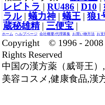
レビトラ
|
RU486
|
D10
|
ラル
|
蟻力神
|
蟻王
|
狼1
蔵秘雄精
|
三便宝
|
ホーム
ヘルプページ
会社概要/代理募集
お買い物方法
お支
Copyright © 1996 - 2
Rights Reserved
中国の漢方薬（威哥王）,
美容コスメ,健康食品,漢