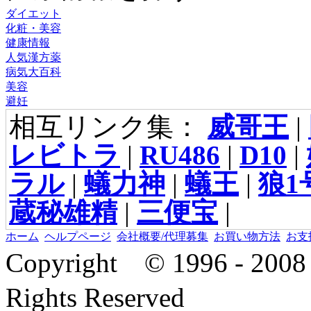
ダイエット
化粧・美容
健康情報
人気漢方薬
病気大百科
美容
避妊
相互リンク集：
威哥王
|
レビトラ
|
RU486
|
D10
|
ラル
|
蟻力神
|
蟻王
|
狼1
蔵秘雄精
|
三便宝
|
ホーム
ヘルプページ
会社概要/代理募集
お買い物方法
お支
Copyright © 1996 - 2
Rights Reserved