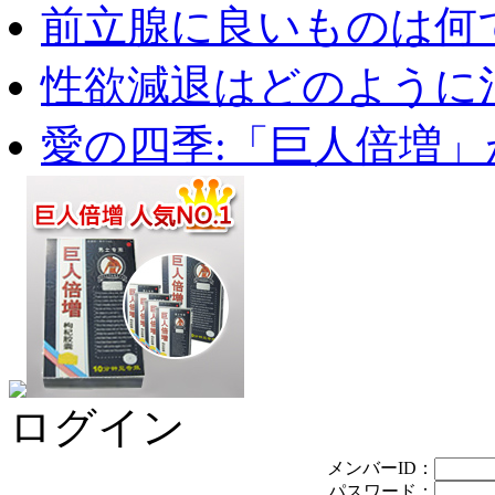
前立腺に良いものは何
性欲減退はどのように治
愛の四季:「巨人倍増」が
ログイン
メンバーID：
パスワード：