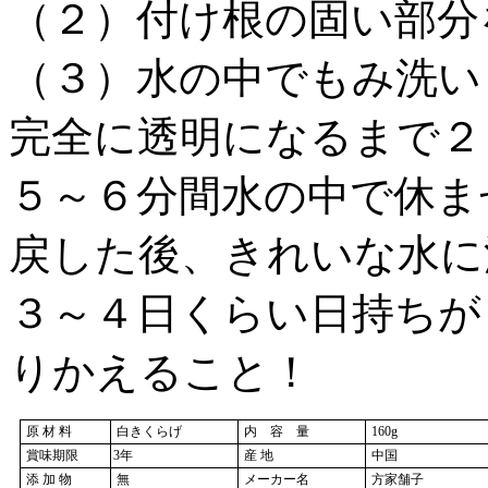
（２）付け根の固い部分
（３）水の中でもみ洗い
完全に透明になるまで２
５～６分間水の中で休ま
戻した後、きれいな水に
３～４日くらい日持ちが
りかえること！
原 材 料
白きくらげ
内 容 量
160g
賞味期限
3年
産 地
中国
添 加 物
無
メーカー名
方家舗子