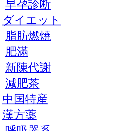
早孕診断
ダイエット
脂肪燃焼
肥滿
新陳代謝
減肥茶
中国特産
漢方薬
呼吸器系