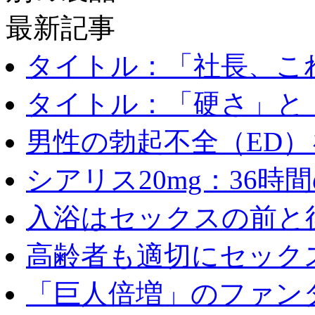
最新記事
タイトル：「社長、これ
タイトル：「硬さ」と「
男性の勃起不全（ED）を
シアリス20mg：36時間の
入浴はセックスの前と後
高齢者も適切にセックス
「巨人倍増」のファンタ