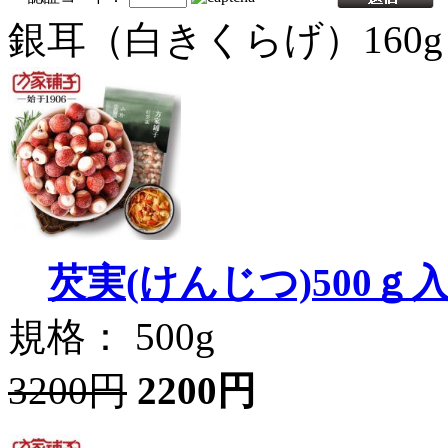
銀耳（白きくらげ）160
芡実(けんじつ)500ｇ
規格： 500g
3200円
2200円