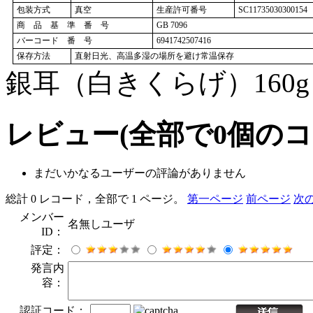
包装方式
真空
生産許可番号
SC11735030300154
商 品 基 準 番 号
GB 7096
バーコード 番 号
6941742507416
保存方法
直射日光、高温多湿の場所を避け常温保存
銀耳（白きくらげ）160
レビュー
(全部で
0
個のコ
まだいかなるユーザーの評論がありません
総計 0 レコード，全部で 1 ページ。
第一ページ
前ページ
次
メンバー
名無しユーザ
ID：
評定：
発言内
容：
認証コード：