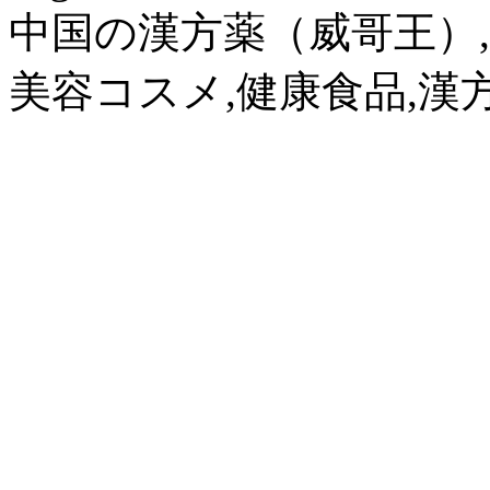
中国の漢方薬（威哥王）,
美容コスメ,健康食品,漢