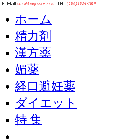
ホーム
精力剤
漢方薬
媚薬
経口避妊薬
ダイエット
特 集
ショッピングカート