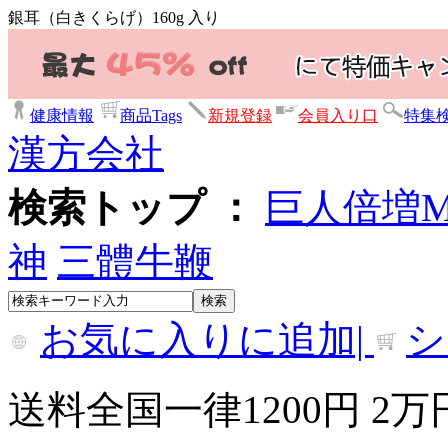
銀耳（白きくらげ）160g 入り
健康情報
商品Tags
新規登録
会員入り口
特集
漢方会社
検索トップ ：
巨人倍増
神
三體牛鞭
お気に入りに追加|
シ
送料全国一律1200円 2