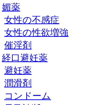
媚薬
女性の不感症
女性の性欲増強
催淫剤
経口避妊薬
避妊薬
潤滑剤
コンドーム