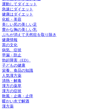
運動してダイエット
急速にダイエット
健康はダイエット
化粧・美容
美しい尻の美しい足
豊かな胸の美しい乳
ぶちが消えて天然痘を取り除き
健康情報
茶の文化
病気、症状
早漏・防止
勃起障害（ED）
子どもの健康
栄養、食品の知識
人気漢方薬
清熱・解毒
漢方の薬草
漢方の症状
散風・止痛・止痒
暖かい水で解酒
漢方薬