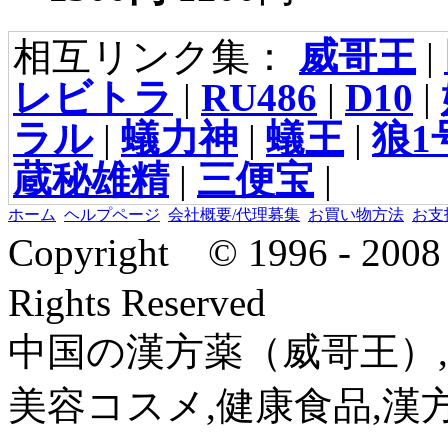
相互リンク集：
威哥王
|
レビトラ
|
RU486
|
D10
|
ラル
|
蟻力神
|
蟻王
|
狼1
蔵秘雄精
|
三便宝
|
ホーム
ヘルプページ
会社概要/代理募集
お買い物方法
お支
Copyright © 1996 - 2
Rights Reserved
中国の漢方薬（威哥王）,
美容コスメ,健康食品,漢