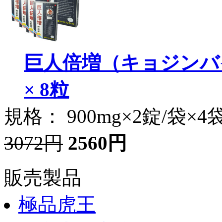
巨人倍増（キョジンバイ
× 8粒
規格： 900mg×2錠/袋×4
3072円
2560円
販売製品
極品虎王