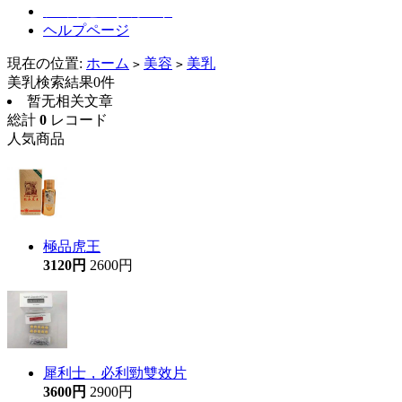
ショッピングカート
ヘルプページ
現在の位置:
ホーム
美容
美乳
>
>
美乳検索結果0件
暂无相关文章
総計
0
レコード
人気商品
極品虎王
3120円
2600円
犀利士，必利勁雙效片
3600円
2900円