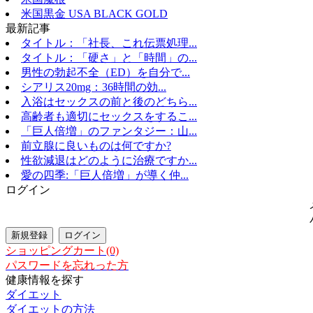
米国黒金 USA BLACK GOLD
最新記事
タイトル：「社長、これ伝票処理...
タイトル：「硬さ」と「時間」の...
男性の勃起不全（ED）を自分で...
シアリス20mg：36時間の効...
入浴はセックスの前と後のどちら...
高齢者も適切にセックスをするこ...
「巨人倍増」のファンタジー：山...
前立腺に良いものは何ですか?
性欲減退はどのように治療ですか...
愛の四季:「巨人倍増」が導く仲...
ログイン
ショッピングカート(0)
パスワードを忘れった方
健康情報を探す
ダイエット
ダイエットの方法