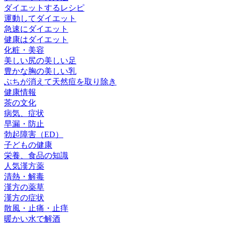
ダイエットするレシピ
運動してダイエット
急速にダイエット
健康はダイエット
化粧・美容
美しい尻の美しい足
豊かな胸の美しい乳
ぶちが消えて天然痘を取り除き
健康情報
茶の文化
病気、症状
早漏・防止
勃起障害（ED）
子どもの健康
栄養、食品の知識
人気漢方薬
清熱・解毒
漢方の薬草
漢方の症状
散風・止痛・止痒
暖かい水で解酒