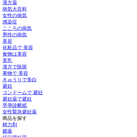
漢方薬
病気大百科
女性の病気
感染症
こころの病気
男性の病気
美容
化粧品で 美容
食物は美容
美乳
漢方で除斑
果物で 美容
きゅうりで美白
避妊
コンドームで 避妊
避妊薬で避妊
早孕診断紙
女性緊急避妊薬
商品を探す
精力剤
媚薬