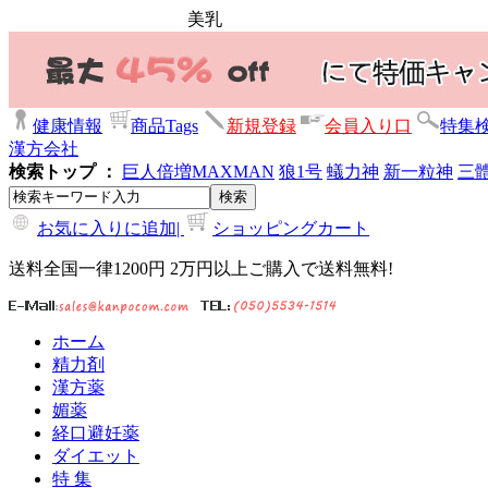
美乳
健康情報
商品Tags
新規登録
会員入り口
特集
漢方会社
検索トップ ：
巨人倍増
MAXMAN
狼1号
蟻力神
新一粒神
三
お気に入りに追加|
ショッピングカート
送料全国一律1200円 2万円以上ご購入で送料無料!
ホーム
精力剤
漢方薬
媚薬
経口避妊薬
ダイエット
特 集