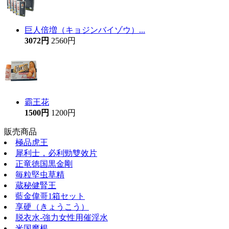
巨人倍増（キョジンバイゾウ）...
3072円
2560円
霸王花
1500円
1200円
販売商品
極品虎王
犀利士，必利勁雙效片
正竜徳国黒金剛
毎粒堅虫草精
蔵秘健腎王
藍金偉哥1箱セット
享硬（きょうこう）
脱衣水-強力女性用催淫水
米国魔根