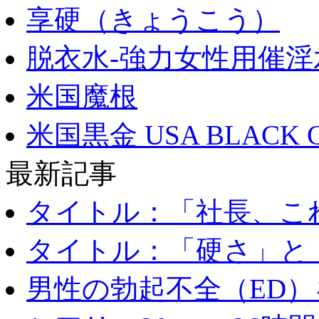
享硬（きょうこう）
脱衣水-強力女性用催淫
米国魔根
米国黒金 USA BLACK 
最新記事
タイトル：「社長、これ
タイトル：「硬さ」と「
男性の勃起不全（ED）を