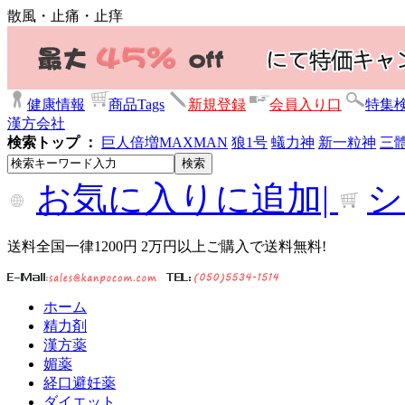
散風・止痛・止痒
健康情報
商品Tags
新規登録
会員入り口
特集
漢方会社
検索トップ ：
巨人倍増
MAXMAN
狼1号
蟻力神
新一粒神
三
お気に入りに追加|
シ
送料全国一律1200円 2万円以上ご購入で送料無料!
ホーム
精力剤
漢方薬
媚薬
経口避妊薬
ダイエット