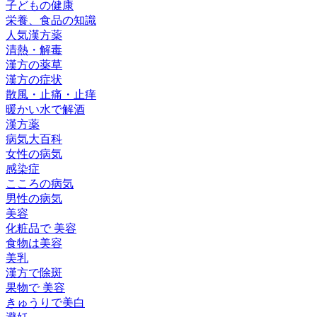
子どもの健康
栄養、食品の知識
人気漢方薬
清熱・解毒
漢方の薬草
漢方の症状
散風・止痛・止痒
暖かい水で解酒
漢方薬
病気大百科
女性の病気
感染症
こころの病気
男性の病気
美容
化粧品で 美容
食物は美容
美乳
漢方で除斑
果物で 美容
きゅうりで美白