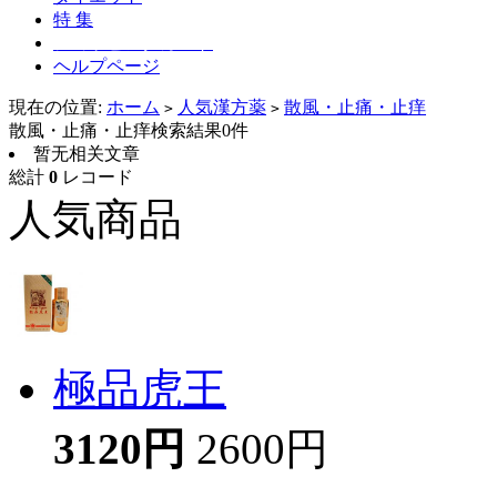
特 集
ショッピングカート
ヘルプページ
現在の位置:
ホーム
人気漢方薬
散風・止痛・止痒
>
>
散風・止痛・止痒検索結果0件
暂无相关文章
総計
0
レコード
人気商品
極品虎王
3120円
2600円