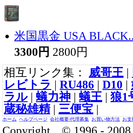
米国黒金 USA BLACK..
3300円
2800円
相互リンク集：
威哥王
|
レビトラ
|
RU486
|
D10
|
ラル
|
蟻力神
|
蟻王
|
狼1
蔵秘雄精
|
三便宝
|
ホーム
ヘルプページ
会社概要/代理募集
お買い物方法
お支
Copyright © 1996 - 2