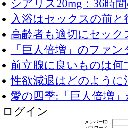
シアリス20mg：36時間の
入浴はセックスの前と後
高齢者も適切にセックス
「巨人倍増」のファンタ
前立腺に良いものは何
性欲減退はどのように治
愛の四季:「巨人倍増」が
ログイン
メンバーID：
パスワード：