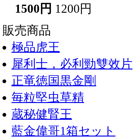
1500円
1200円
販売商品
極品虎王
犀利士，必利勁雙效片
正竜徳国黒金剛
毎粒堅虫草精
蔵秘健腎王
藍金偉哥1箱セット