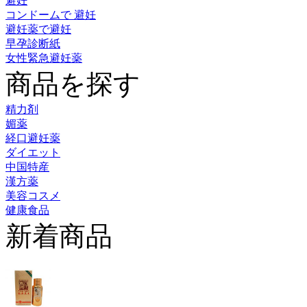
避妊
コンドームで 避妊
避妊薬で避妊
早孕診断紙
女性緊急避妊薬
商品を探す
精力剤
媚薬
経口避妊薬
ダイエット
中国特産
漢方薬
美容コスメ
健康食品
新着商品