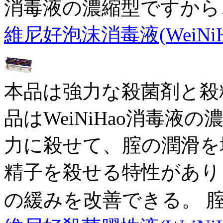
消毒液の濃縮型ですから
維尼好泡沫消毒液(WeiNiH
本品は強力な殺菌剤と殺
品はWeiNiHao消毒
力に殺せて、腟の潤滑を
精子を殺せる特性があり
の緩みを改善できる。 