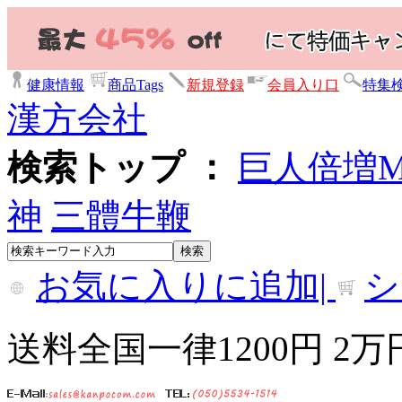
健康情報
商品Tags
新規登録
会員入り口
特集
漢方会社
検索トップ ：
巨人倍増
神
三體牛鞭
お気に入りに追加|
シ
送料全国一律1200円 2