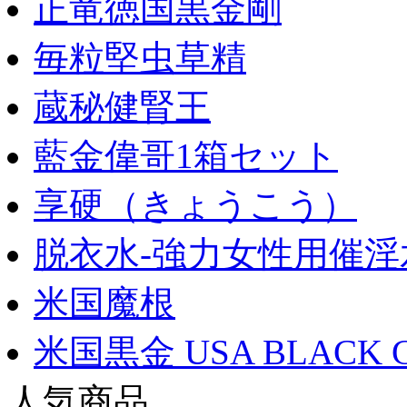
正竜徳国黒金剛
毎粒堅虫草精
蔵秘健腎王
藍金偉哥1箱セット
享硬（きょうこう）
脱衣水-強力女性用催淫
米国魔根
米国黒金 USA BLACK 
人気商品