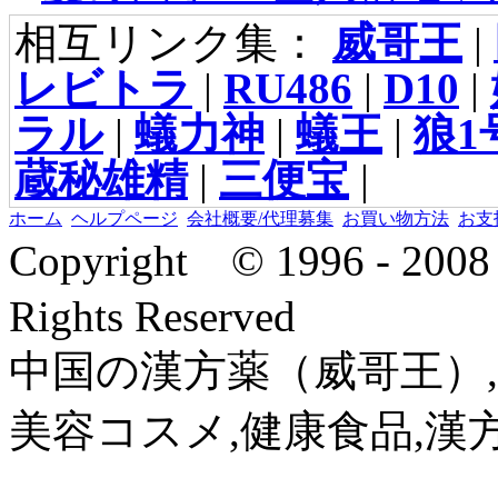
相互リンク集：
威哥王
|
レビトラ
|
RU486
|
D10
|
ラル
|
蟻力神
|
蟻王
|
狼1
蔵秘雄精
|
三便宝
|
ホーム
ヘルプページ
会社概要/代理募集
お買い物方法
お支
Copyright © 1996 - 2
Rights Reserved
中国の漢方薬（威哥王）,
美容コスメ,健康食品,漢