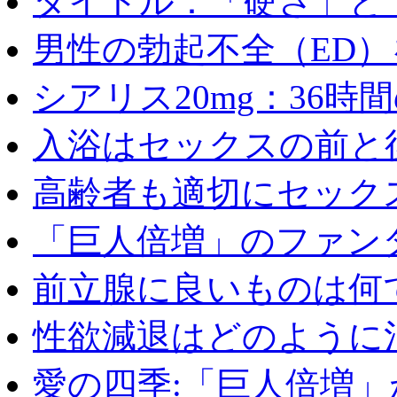
タイトル：「硬さ」と「
男性の勃起不全（ED）を
シアリス20mg：36時間の
入浴はセックスの前と後
高齢者も適切にセックス
「巨人倍増」のファンタ
前立腺に良いものは何
性欲減退はどのように治
愛の四季:「巨人倍増」が