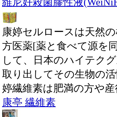
維尼好殺菌膠性液(WeiNiH
康婷セルロースは天然の
方医薬[薬と食べて源を
して、日本のハイテクグ
取り出してその生物の活
婷繊維素は肥満の方や産
康亭 繊維素