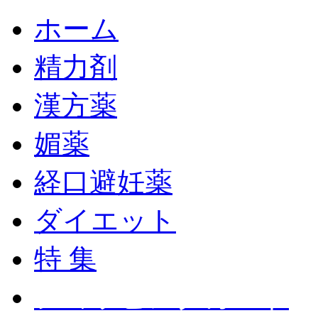
ホーム
精力剤
漢方薬
媚薬
経口避妊薬
ダイエット
特 集
ショッピングカート