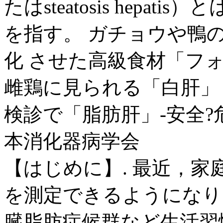
たはsteatosis hep
を指す。 ガチョウや鴨
化 させた高級食材「フ
雌鶏に見られる「白肝」
検診で「脂肪肝」-安全?危険
本消化器病学会
【はじめに】. 最近，
を測定できるようになり
臓脂肪症候群など生活習