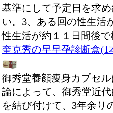
基準にして予定日を求め
い。3、ある回の性生活
性生活が約１１日間後で
奎克秀の早早孕診断盒(1本
御秀堂養顔痩身カプセル
論によって、御秀堂近代
を結び付けて、3年余り