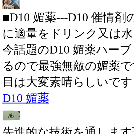
■D10 媚薬---D10 催
に適量をドリンク又は水
今話題のD10 媚薬ハーブ
るので最強無敵の媚薬です。
目は大変素晴らしいです
D10 媚薬
先進的な技術を通します