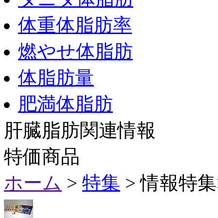
体重体脂肪率
燃やせ体脂肪
体脂肪量
肥満体脂肪
肝臓脂肪関連情報
特価商品
ホーム
>
特集
> 情報特